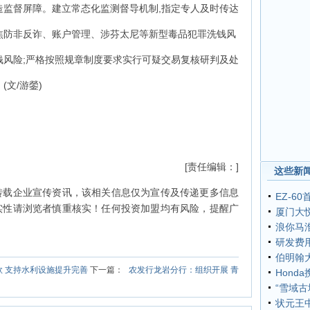
造监督屏障。建立常态化监测督导机制,指定专人及时传达
焦防非反诈、账户管理、涉芬太尼等新型毒品犯罪洗钱风
钱风险;严格按照规章制度要求实行可疑交易复核研判及处
文/游鎣)
[责任编辑：]
这些新闻
转载企业宣传资讯，该相关信息仅为宣传及传递更多信息
EZ-6
实性请浏览者慎重核实！任何投资加盟均有风险，提醒广
厦门大
浪你马
研发费
伯明翰
款 支持水利设施提升完善
下一篇：
农发行龙岩分行：组织开展 青
Hon
“雪域古
状元王中