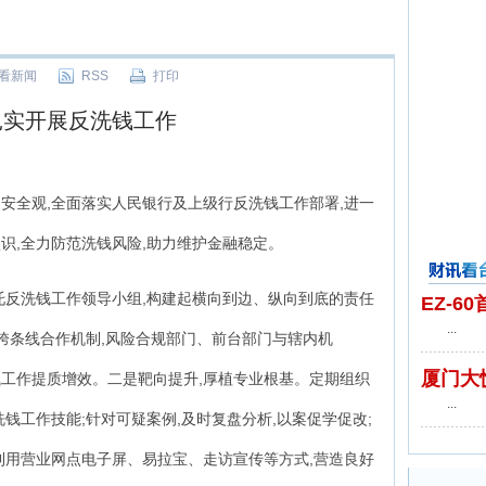
看新闻
RSS
打印
扎实开展反洗钱工作
安全观,全面落实人民银行及上级行反洗钱工作部署,进一
识,全力防范洗钱风险,助力维护金融稳定。
财讯看台
托反洗钱工作领导小组,构建起横向到边、纵向到底的责任
EZ-
...
门跨条线合作机制,风险合规部门、前台部门与辖内机
厦门大
钱工作提质增效。二是靶向提升,厚植专业根基。定期组织
...
钱工作技能;针对可疑案例,及时复盘分析,以案促学促改;
利用营业网点电子屏、易拉宝、走访宣传等方式,营造良好