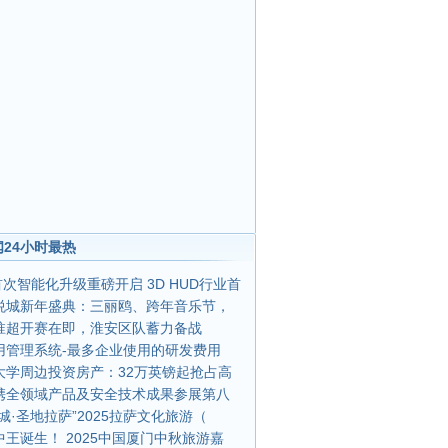
24小时最热
0首次智能化升级重磅开启 3D HUD行业首
悦城新年盛典：三丽鸥、跨年音乐节，
淮超开赛在即，淮安区队蓄力备战
用管理系统-最多企业使用的研发费用
大学周边投资房产：32万英镑起抢占高
da携全领域产品及安全技术成果参展第八
城·圣地拉萨”2025拉萨文化旅游（
王诞生！ 2025中国厦门中秋旅游嘉