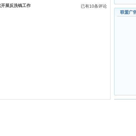
实开展反洗钱工作
已有
10
条评论
联盟广